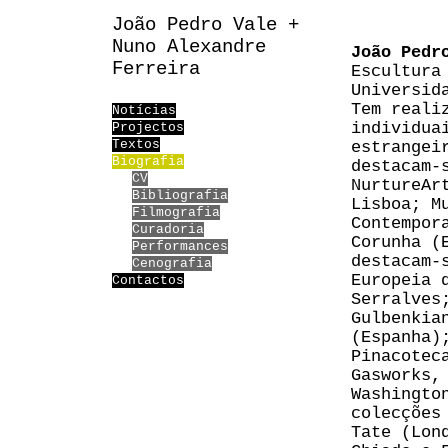
João Pedro Vale +
Nuno Alexandre
João Pedr
Ferreira
Escultura
Universid
Tem reali
Notícias
individua
Projectos
Textos
estrangei
Biografia
destacam-
CV
NurtureAr
Bibliografia
Lisboa; M
Filmografia
Contempor
Curadoria
Corunha (
Performances
destacam-
Cenografia
Europeia 
Contactos
Serralves
Gulbenkia
(Espanha)
Pinacotec
Gasworks,
Washingto
colecções
Tate (Lon