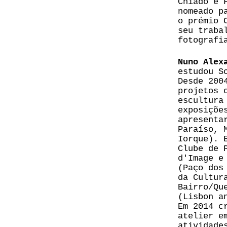
Chiado e 
nomeado p
o prémio 
seu traba
fotografi
Nuno Alex
estudou S
Desde 200
projetos 
escultura
exposiçõe
apresenta
Paraíso, 
Iorque). 
Clube de 
d'Image e
(Paço dos
da Cultur
Bairro/Qu
(Lisbon a
Em 2014 c
atelier e
atividade