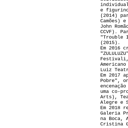
individua
e figurin
(2014) pa
Camões) e
John Romã
CCVF). Pa
"Trouble 
(2015).
Em 2016 c
"ZULULUZU
Festivali
Americano
Luiz Teat
Em 2017 a
Pobre", o
encenação
uma co-pr
Arts), Te
Alegre e 
Em 2018 r
Galeria P
na Boca, 
Cristina 